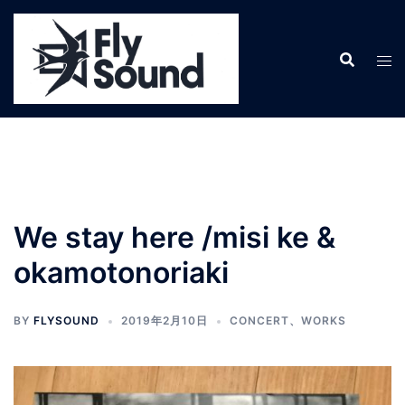
コ
ン
テ
ン
ツ
へ
ス
キ
ッ
プ
We stay here /misi ke &
okamotonoriaki
BY
FLYSOUND
2019年2月10日
CONCERT
、
WORKS