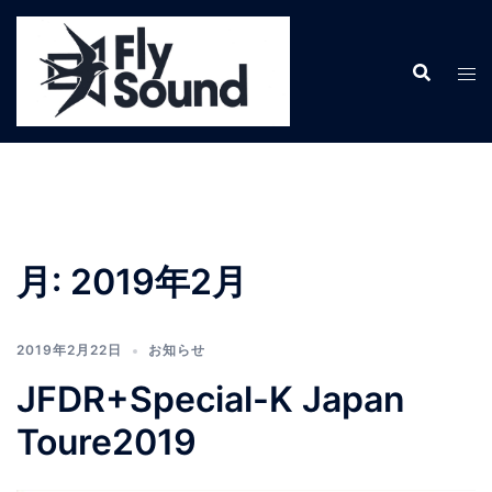
コ
ン
テ
ン
ツ
へ
ス
キ
ッ
プ
月:
2019年2月
2019年2月22日
お知らせ
JFDR+Special-K Japan
Toure2019