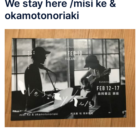
We stay here /misi ke &
okamotonoriaki