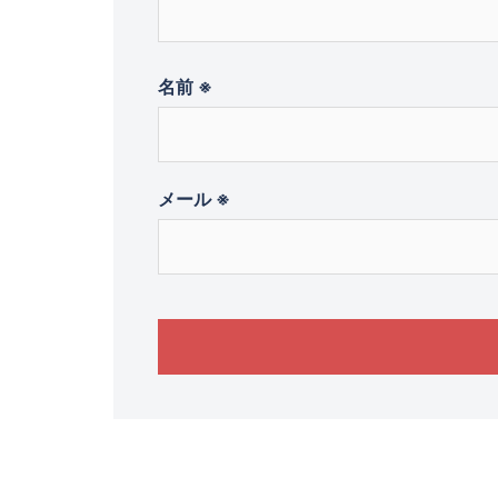
名前
※
メール
※