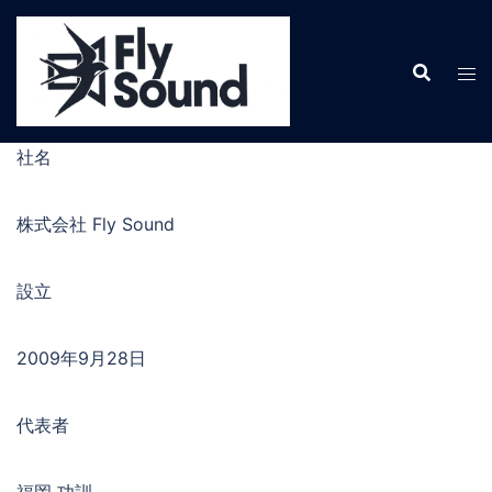
コ
ン
テ
ン
ツ
へ
社名
ス
キ
株式会社 Fly Sound
ッ
プ
設立
2009年9月28日
代表者