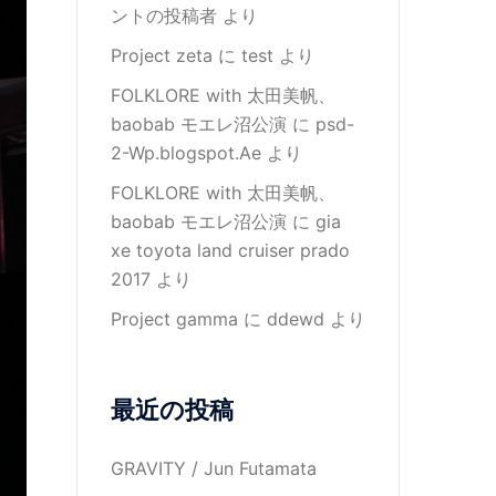
ントの投稿者
より
Project zeta
に
test
より
FOLKLORE with 太田美帆、
baobab モエレ沼公演
に
psd-
2-Wp.blogspot.Ae
より
FOLKLORE with 太田美帆、
baobab モエレ沼公演
に
gia
xe toyota land cruiser prado
2017
より
Project gamma
に
ddewd
より
最近の投稿
GRAVITY / Jun Futamata