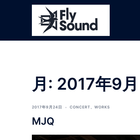
コ
ン
テ
ン
ツ
へ
ス
キ
ッ
プ
月:
2017年9月
2017年9月24日
CONCERT
、
WORKS
MJQ